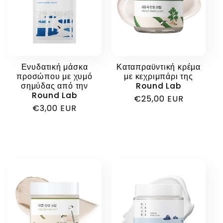
Ενυδατική μάσκα
Καταπραϋντική κρέμα
προσώπου με χυμό
με κεχριμπάρι της
σημύδας από την
Round Lab
Round Lab
Κανονική
€25,00 EUR
Κανονική
€3,00 EUR
τιμή
τιμή