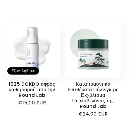
Εξαντλήθηκε
1025 DOKDO αφρός
Καταπραϋντικά
καθαρισμού από την
Επιθέματα Πήλινγκ με
Round Lab
Εκχύλισμα
Πευκοβελόνας της
Κανονική
€15,00 EUR
Round Lab
τιμή
Κανονική
€24,00 EUR
τιμή