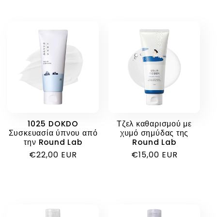
1025 DOKDO
Τζελ καθαρισμού με
Συσκευασία ύπνου από
χυμό σημύδας της
την Round Lab
Round Lab
Κανονική
€22,00 EUR
Κανονική
€15,00 EUR
τιμή
τιμή