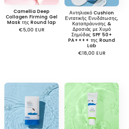
:
Camellia Deep
Αντηλιακό Cushion
Collagen Firming Gel
Εντατικής Ενυδάτωσης,
Mask της Round lap
Καταπράυνσης &
Δροσιάς με Χυμό
Κανονική
€5,00 EUR
Σημύδας SPF 50+
τιμή
PA++++ της Round
Lab
Κανονική
€18,00 EUR
τιμή