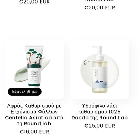
Κανονική
€20,00 EUR
Κανονική
€20,00 EUR
τιμή
τιμή
Εξαντλήθηκε
Αφρός Καθαρισμού με
Υδρόφιλο λάδι
Εκχύλισμα Φύλλων
καθαρισμού 1025
Centella Asiatica από
Dokdo της Round Lab
τη Round lab
Κανονική
€25,00 EUR
Κανονική
€16,00 EUR
τιμή
τιμή