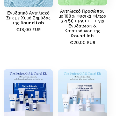
Αντηλιακό Προσώπου
Ενυδατικό Αντηλιακό
με 100% Φυσικά Φίλτρα
Στικ με Χυμό Σημύδας
SPF50+ PA++++ για
της Round Lab
Ενυδάτωση &
Κανονική
€18,00 EUR
Καταπράυνση της
τιμή
Round lab
Κανονική
€20,00 EUR
τιμή