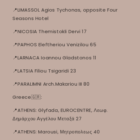
📍LIMASSOL Agios Tychonas, opposite Four
Seasons Hotel
📍NICOSIA Themistokli Dervi 17
📍PAPHOS Eleftheriou Venizilou 65
📍LARNACA Ioannou Gladstonos 11
📍LATSIA Filiou Tsigaridi 23
📍PARALIMNI Arch.Makariou III 80
Greece🇬🇷:
📍ATHENS: Glyfada, EUROCENTRE, Λεωφ.
Δημάρχου Αγγέλου Μεταξά 27
📍ATHENS: Marousi, Μητροπολεως 40