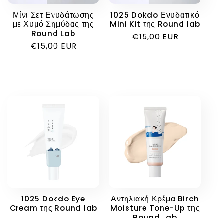
Μίνι Σετ Ενυδάτωσης
1025 Dokdo Ενυδατικό
με Χυμό Σημύδας της
Mini Kit της Round lab
Round Lab
Κανονική
€15,00 EUR
Κανονική
€15,00 EUR
τιμή
τιμή
1025 Dokdo Eye
Αντηλιακή Κρέμα Birch
Cream της Round lab
Moisture Tone-Up της
Round Lab