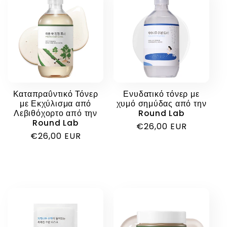
Καταπραΰντικό Τόνερ
Ενυδατικό τόνερ με
με Εκχύλισμα από
χυμό σημύδας από την
Λεβιθόχορτο από την
Round Lab
Round Lab
Κανονική
€26,00 EUR
Κανονική
€26,00 EUR
τιμή
τιμή