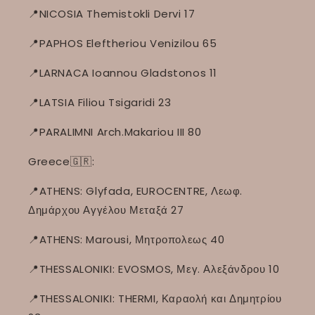
📍NICOSIA Themistokli Dervi 17
📍PAPHOS Eleftheriou Venizilou 65
📍LARNACA Ioannou Gladstonos 11
📍LATSIA Filiou Tsigaridi 23
📍PARALIMNI Arch.Makariou III 80
Greece🇬🇷:
📍ATHENS: Glyfada, EUROCENTRE, Λεωφ.
Δημάρχου Αγγέλου Μεταξά 27
📍ATHENS: Marousi, Μητροπολεως 40
📍THESSALONIKI: EVOSMOS, Μεγ. Αλεξάνδρου 10
📍THESSALONIKI: THERMI, Καραολή και Δημητρίου