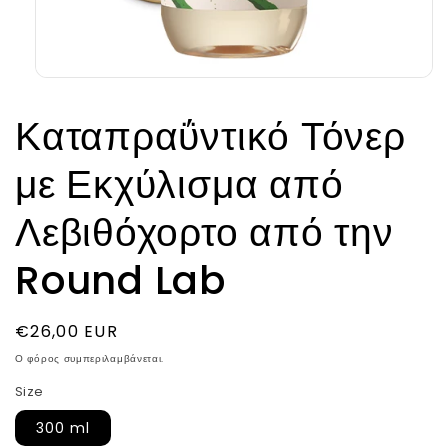
Άνοιγμα
μέσου
1
Καταπραΰντικό Τόνερ
στο
βοηθητικό
παράθυρο
με Εκχύλισμα από
Λεβιθόχορτο από την
Round Lab
Κανονική
€26,00 EUR
τιμή
Ο φόρος συμπεριλαμβάνεται.
Size
300 ml