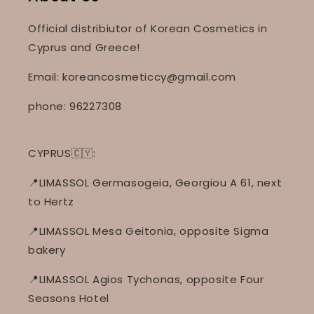
Official distribiutor of Korean Cosmetics in
Cyprus and Greece!
Email: koreancosmeticcy@gmail.com
phone: 96227308
CYPRUS🇨🇾:
📍LIMASSOL Germasogeia, Georgiou A 61, next
to Hertz
📍LIMASSOL Mesa Geitonia, opposite Sigma
bakery
📍LIMASSOL Agios Tychonas, opposite Four
Seasons Hotel