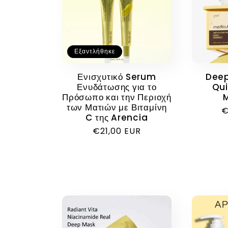
ο
γ
Εξαντλήθηκε
ή
Ενισχυτικό Serum
Deep
Ενυδάτωσης για το
Qui
:
Πρόσωπο και την Περιοχή
των Ματιών με Βιταμίνη
Κ
€
C της Arencia
τ
Κανονική
€21,00 EUR
τιμή