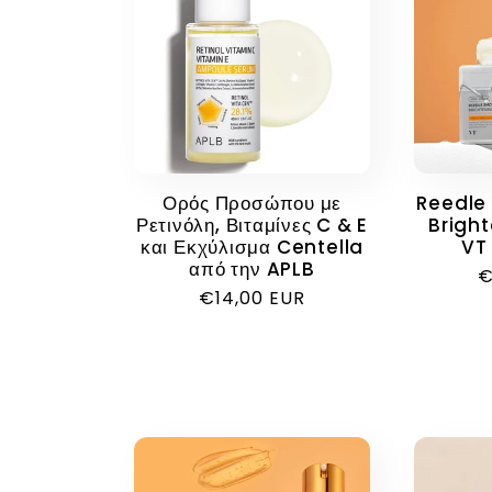
Ορός Προσώπου με
Reedle 
Ρετινόλη, Βιταμίνες C & E
Brigh
και Εκχύλισμα Centella
VT
από την APLB
Κ
€
Κανονική
€14,00 EUR
τ
τιμή