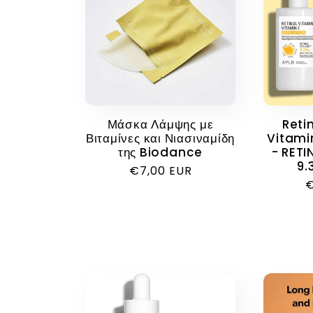
Μάσκα Λάμψης με
Reti
Βιταμίνες και Νιασιναμίδη
Vitami
της Biodance
- RET
9.
Κανονική
€7,00 EUR
Κ
€
τιμή
τ