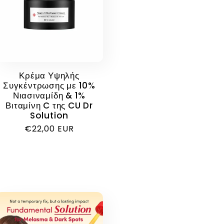
Κρέμα Υψηλής
Συγκέντρωσης με 10%
Νιασιναμίδη & 1%
Βιταμίνη C της CU Dr
Solution
Κανονική
€22,00 EUR
τιμή