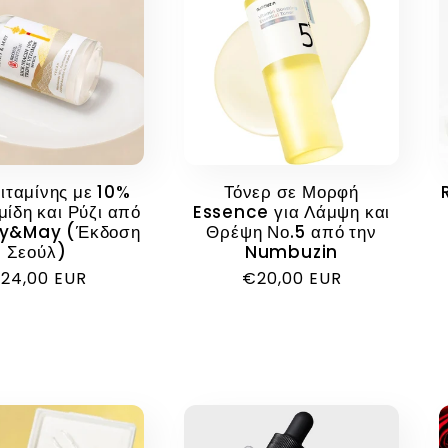
ιταμίνης με 10%
Τόνερ σε Μορφή
μίδη και Ρύζι από
Essence για Λάμψη και
ry&May (Έκδοση
Θρέψη Νο.5 από την
Σεούλ)
Numbuzin
ανονική
24,00 EUR
Κανονική
€20,00 EUR
ιμή
τιμή