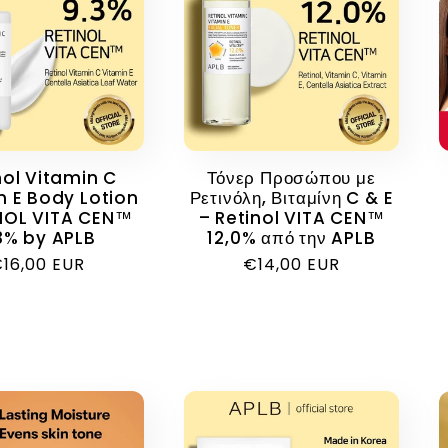
nol Vitamin C
Τόνερ Προσώπου με
n E Body Lotion
Ρετινόλη, Βιταμίνη C & E
INOL VITA CEN™
– Retinol VITA CEN™
3% by APLB
12,0% από την APLB
ανονική
16,00 EUR
Κανονική
€14,00 EUR
ιμή
τιμή