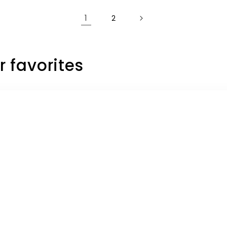
1
2
r favorites