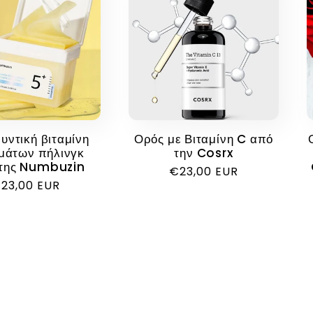
Ορός με Βιταμίνη C από
ντική βιταμίνη
την Cosrx
μάτων πήλινγκ
της Numbuzin
Κανονική
€23,00 EUR
ανονική
23,00 EUR
τιμή
ιμή