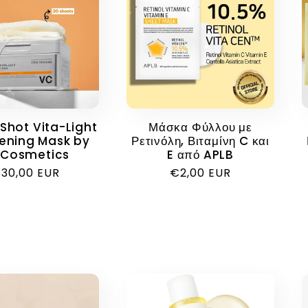
Shot Vita-Light
Μάσκα Φύλλου με
tening Mask by
Ρετινόλη, Βιταμίνη C και
 Cosmetics
E από APLB
ανονική
30,00 EUR
Κανονική
€2,00 EUR
ιμή
τιμή