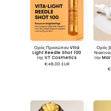
Ορός Προσώπου Vita
Ορός β
Light Reedle Shot 100
Νιασινα
της VT Cosmetics
την Ma
Κανονική
€48,00 EUR
Κ
€
τιμή
τ