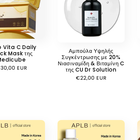
 Vita C Daily
Αμπούλα Υψηλής
ck Mask της
Συγκέντρωσης με 20%
Medicube
Νιασιναμίδη & Βιταμίνη C
ανονική
30,00 EUR
της CU Dr Solution
ιμή
Κανονική
€22,00 EUR
τιμή