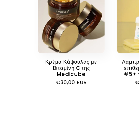
Κρέμα Κάψουλας με
Λαμπρυ
Βιταμίνη C της
επιθε
Medicube
#5+ 
Κανονική
€30,00 EUR
Κ
€
τιμή
τ