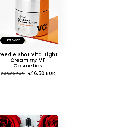
Έκπτωση
Reedle Shot Vita-Light
Cream της VT
Cosmetics
Κανονική
Τιμή
€16,50 EUR
€33,00 EUR
τιμή
έκπτωσης