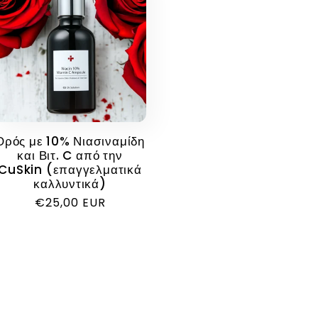
Ορός με 10% Νιασιναμίδη
και Βιτ. C από την
CuSkin (επαγγελματικά
καλλυντικά)
Κανονική
€25,00 EUR
τιμή