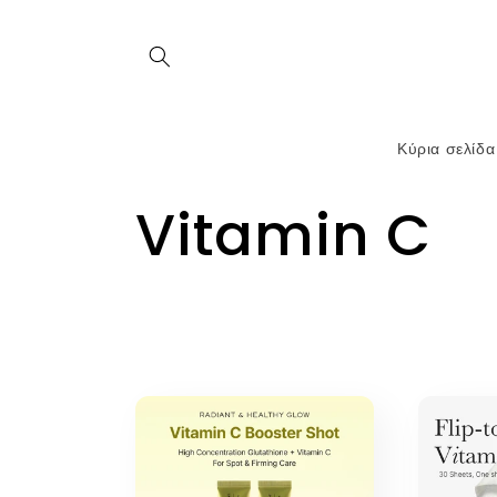
μετάβαση
στο
περιεχόμενο
Κύρια σελίδα
Σ
Vitamin C
υ
λ
λ