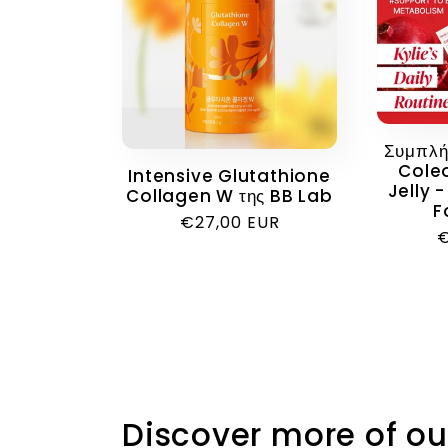
ο
γ
ή
Συμπλή
Cole
Intensive Glutathione
:
Jelly -
Collagen W της BB Lab
F
Κανονική
€27,00 EUR
Κ
€
τιμή
τ
Discover more of ou