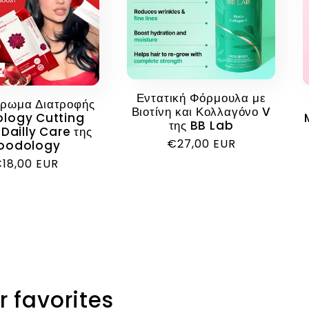
Εντατική Φόρμουλα με
ρωμα Διατροφής
Βιοτίνη και Κολλαγόνο V
ology Cutting
της BB Lab
 Dailly Care της
Κανονική
€27,00 EUR
oodology
τιμή
ανονική
18,00 EUR
ιμή
r favorites