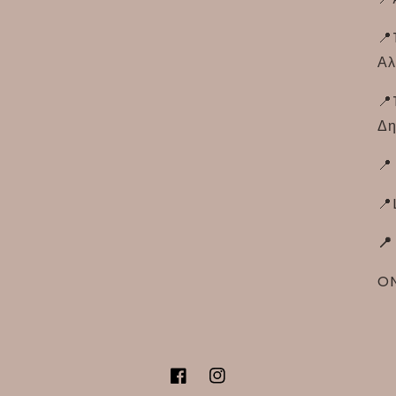
📍
Αλ
📍
Δη
📍
📍
📍
ON
Facebook
Instagram