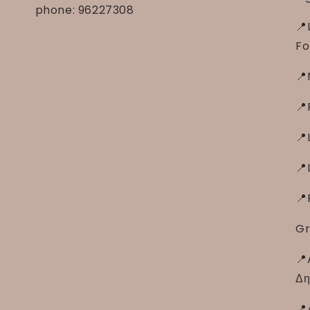
phone: 96227308
📍
Fo
📍
📍
📍
📍
📍
Gr
📍
Δη
📍