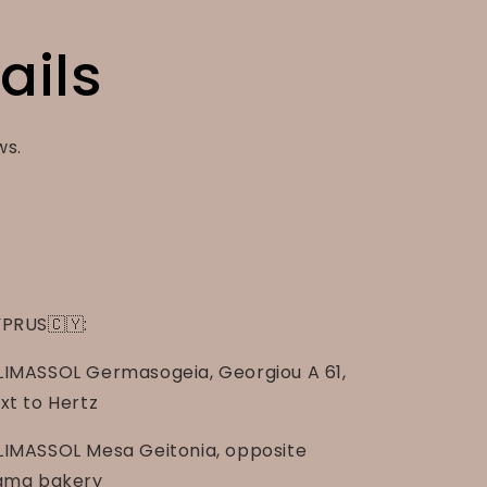
ails
ws.
PRUS🇨🇾:
LIMASSOL Germasogeia, Georgiou A 61,
xt to Hertz
LIMASSOL Mesa Geitonia, opposite
gma bakery