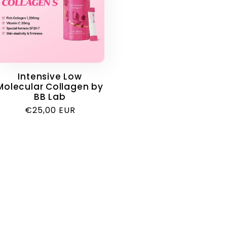
Intensive Low
Molecular Collagen by
BB Lab
Κανονική
€25,00 EUR
τιμή