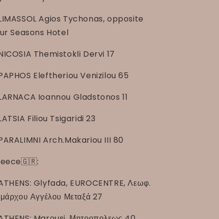
LIMASSOL Agios Tychonas, opposite
ur Seasons Hotel
NICOSIA Themistokli Dervi 17
PAPHOS Eleftheriou Venizilou 65
LARNACA Ioannou Gladstonos 11
LATSIA Filiou Tsigaridi 23
PARALIMNI Arch.Makariou III 80
eece🇬🇷:
ATHENS: Glyfada, EUROCENTRE, Λεωφ.
μάρχου Αγγέλου Μεταξά 27
ATHENS: Marousi, Μητροπολεως 40