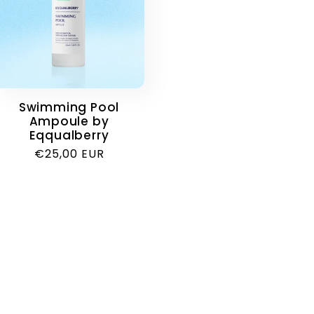
Swimming Pool
Ampoule by
Eqqualberry
Κανονική
€25,00 EUR
τιμή