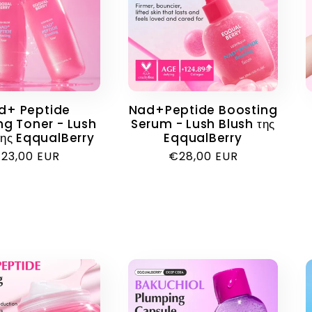
d+ Peptide
Nad+Peptide Boosting
ng Toner - Lush
Serum - Lush Blush της
της EqqualBerry
EqqualBerry
ανονική
23,00 EUR
Κανονική
€28,00 EUR
ιμή
τιμή