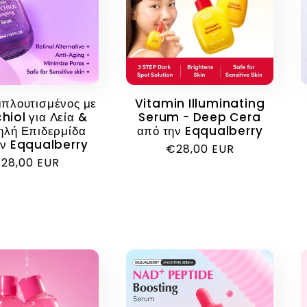
πλουτισμένος με
Vitamin Illuminating
hiol για Λεία &
Serum - Deep Cera
ηλή Επιδερμίδα
από την Eqqualberry
ην Eqqualberry
Κανονική
€28,00 EUR
ανονική
28,00 EUR
τιμή
ιμή