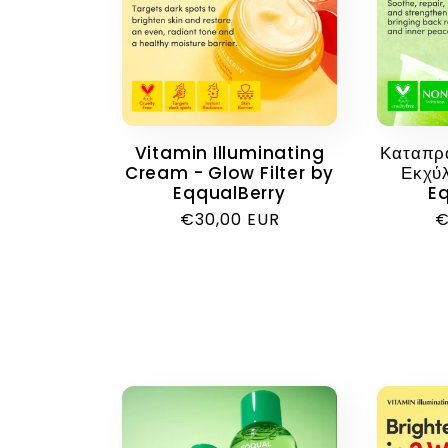
Vitamin Illuminating
Καταπρα
Cream - Glow Filter by
Εκχύλ
EqqualBerry
E
Κανονική
€30,00 EUR
Κ
€
τιμή
τ