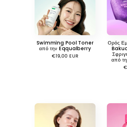
ο
γ
ή
Swimming Pool Toner
Ορός Εμ
από την Eqqualberry
Bakuc
:
Σφριγ
Κανονική
€19,00 EUR
από τ
τιμή
Κ
€
τ