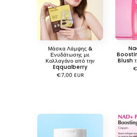
Na
Μάσκα Λάμψης &
Boosti
Ενυδάτωσης με
Blush 
Κολλαγόνο από την
Eqqualberry
Κ
€
Κανονική
€7,00 EUR
τ
τιμή