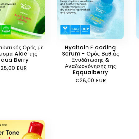
ϋντικός Ορός με
Hyaltoin Flooding
ισμα Aloe της
Serum - Ορός Βαθιάς
qqualBerry
Ενυδάτωσης &
Αναζωογόνησης της
ανονική
28,00 EUR
Eqqualberry
ιμή
Κανονική
€28,00 EUR
τιμή