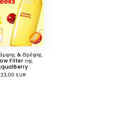
Λάμψης & Θρέψης
ow Filter της
qqualBerry
ανονική
23,00 EUR
ιμή