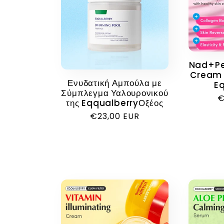
Nad+Pe
Cream 
Ενυδατική Αμπούλα με
E
Σύμπλεγμα Υαλουρονικού
Κ
€
της EqqualberryΟξέος
τ
Κανονική
€23,00 EUR
τιμή