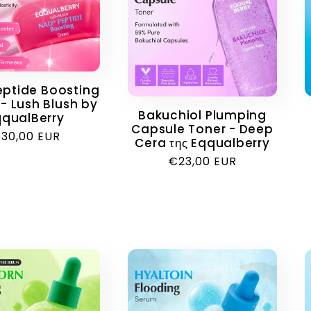
ptide Boosting
- Lush Blush by
Bakuchiol Plumping
qqualBerry
Capsule Toner - Deep
ανονική
30,00 EUR
Cera της Eqqualberry
ιμή
Κανονική
€23,00 EUR
τιμή