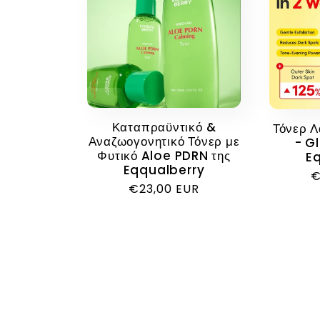
Καταπραϋντικό &
Τόνερ 
Αναζωογονητικό Τόνερ με
- Gl
Φυτικό Aloe PDRN της
E
Eqqualberry
Κ
€
Κανονική
€23,00 EUR
τ
τιμή