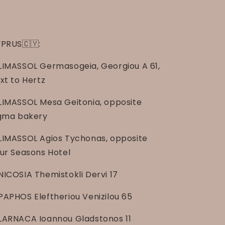
PRUS🇨🇾:
LIMASSOL Germasogeia, Georgiou A 61,
xt to Hertz
LIMASSOL Mesa Geitonia, opposite
gma bakery
LIMASSOL Agios Tychonas, opposite
ur Seasons Hotel
NICOSIA Themistokli Dervi 17
PAPHOS Eleftheriou Venizilou 65
LARNACA Ioannou Gladstonos 11