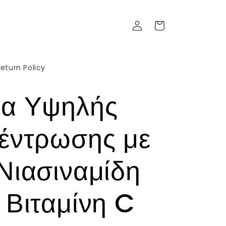
Σύνδεση
Καλάθι
eturn Policy
α Υψηλής
έντρωσης με
Νιασιναμίδη
 Βιταμίνη C