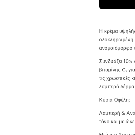
με
10%
Νιασιναμίδη
&amp;
1%
Η κρέμα υψηλής
Βιταμίνη
ολοκληρωμένη 
C
ανομοιόμορφο τ
της
CU
Συνδυάζει 10% 
Dr
Solution
βιταμίνης C, γι
τις χρωστικές 
λαμπερό δέρμα
Κύρια Οφέλη:
Λαμπερή & Ανα
τόνο και μειώνε
Μείωση Χρωστι