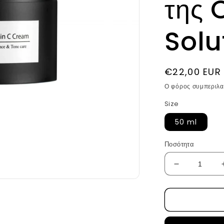
της 
Solu
Κανονική
€22,00 EUR
τιμή
Ο φόρος συμπεριλα
Size
50 ml
Ποσότητα
Μείωση
ποσότητας
για
Κρέμα
Υψηλής
Συγκέντρω