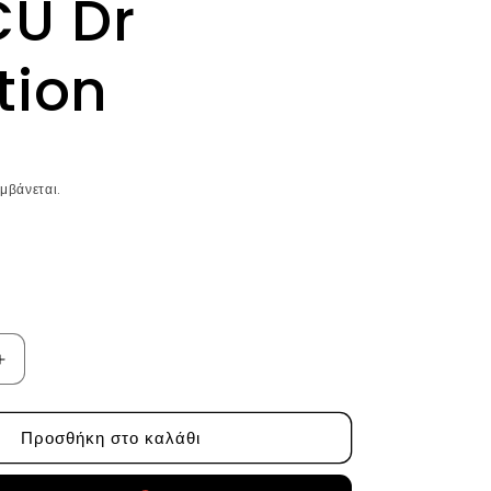
CU Dr
tion
μβάνεται.
Αύξηση
ποσότητας
για
Προσθήκη στο καλάθι
Κρέμα
Υψηλής
σης
Συγκέντρωσης