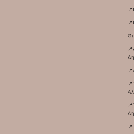
📍
📍
Gr
📍
Δη
📍
📍
Αλ
📍
Δη
📍