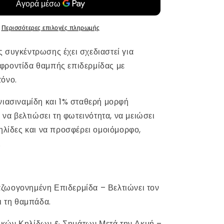
με
10%
Νιασιναμίδη
Περισσότερες επιλογές πληρωμής
&amp;
1%
 συγκέντρωσης έχει σχεδιαστεί για
Βιταμίνη
φροντίδα θαμπής επιδερμίδας με
C
όνο.
της
CU
νιασιναμίδη και 1% σταθερή μορφή
Dr
Solution
α να βελτιώσει τη φωτεινότητα, να μειώσει
κηλίδες και να προσφέρει ομοιόμορφο,
.
ζωογονημένη Επιδερμίδα – Βελτιώνει τον
ι τη θαμπάδα.
κών Κηλίδων & Σημάτων Μετά την Ακμή –