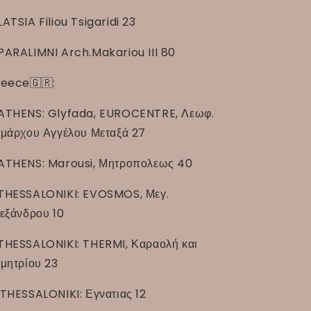
LATSIA Filiou Tsigaridi 23
PARALIMNI Arch.Makariou III 80
eece🇬🇷:
ATHENS: Glyfada, EUROCENTRE, Λεωφ.
μάρχου Αγγέλου Μεταξά 27
ATHENS: Marousi, Μητροπολεως 40
THESSALONIKI: EVOSMOS, Μεγ.
εξάνδρου 10
THESSALONIKI: THERMI, Καραολή και
μητρίου 23
THESSALONIKI: Εγνατιας 12