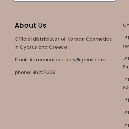
About Us
CY
📍
Official distribiutor of Korean Cosmetics
ne
in Cyprus and Greece!
📍
Email: koreancosmeticcy@gmail.com
Si
phone: 96227308
📍
Fo
📍
📍
📍