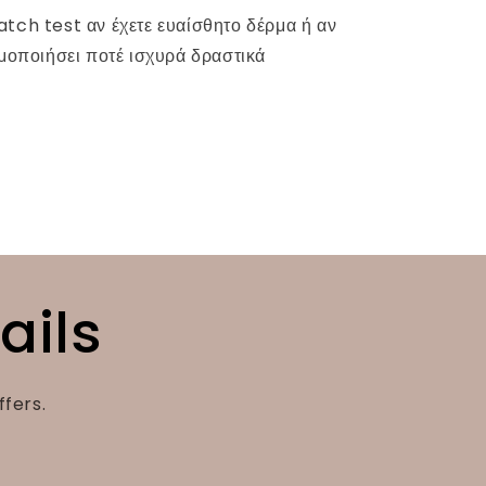
tch test αν έχετε ευαίσθητο δέρμα ή αν
ιμοποιήσει ποτέ ισχυρά δραστικά
ails
ffers.