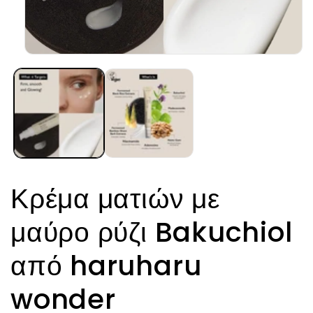
Άνοιγμα
μέσου
1
στο
βοηθητικό
παράθυρο
Κρέμα ματιών με
μαύρο ρύζι Bakuchiol
από haruharu
wonder