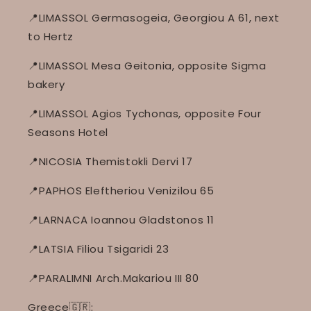
📍LIMASSOL Germasogeia, Georgiou A 61, next
to Hertz
📍LIMASSOL Mesa Geitonia, opposite Sigma
bakery
📍LIMASSOL Agios Tychonas, opposite Four
Seasons Hotel
📍NICOSIA Themistokli Dervi 17
📍PAPHOS Eleftheriou Venizilou 65
📍LARNACA Ioannou Gladstonos 11
📍LATSIA Filiou Tsigaridi 23
📍PARALIMNI Arch.Makariou III 80
Greece🇬🇷: