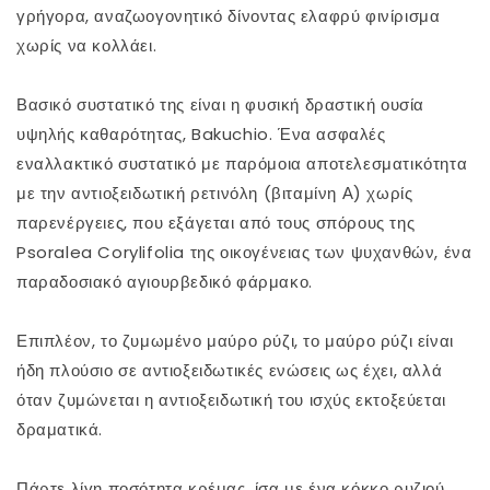
wonder
wonder
γρήγορα, αναζωογονητικό δίνοντας ελαφρύ φινίρισμα
χωρίς να κολλάει.
Βασικό συστατικό της είναι η φυσική δραστική ουσία
υψηλής καθαρότητας, Bakuchio. Ένα ασφαλές
εναλλακτικό συστατικό με παρόμοια αποτελεσματικότητα
με την αντιοξειδωτική ρετινόλη (βιταμίνη Α) χωρίς
παρενέργειες, που εξάγεται από τους σπόρους της
Psoralea Corylifolia της οικογένειας των ψυχανθών, ένα
παραδοσιακό αγιουρβεδικό φάρμακο.
Επιπλέον, το ζυμωμένο μαύρο ρύζι, το μαύρο ρύζι είναι
ήδη πλούσιο σε αντιοξειδωτικές ενώσεις ως έχει, αλλά
όταν ζυμώνεται η αντιοξειδωτική του ισχύς εκτοξεύεται
δραματικά.
Πάρτε λίγη ποσότητα κρέμας, ίσα με ένα κόκκο ρυζιού,