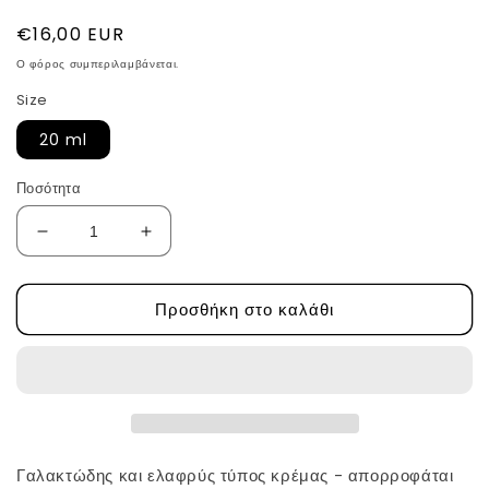
Κανονική
€16,00 EUR
τιμή
Ο φόρος συμπεριλαμβάνεται.
Size
20 ml
Ποσότητα
Μείωση
Αύξηση
ποσότητας
ποσότητας
για
για
Προσθήκη στο καλάθι
Κρέμα
Κρέμα
ματιών
ματιών
με
με
μαύρο
μαύρο
ρύζι
ρύζι
Bakuchiol
Bakuchiol
από
από
haruharu
haruharu
Γαλακτώδης και ελαφρύς τύπος κρέμας - απορροφάται