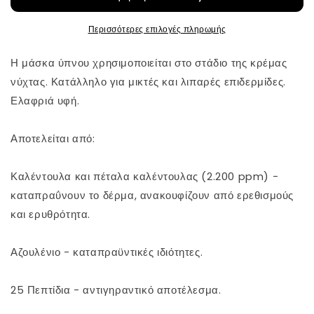
Ageless
Ageless
της
της
Περισσότερες επιλογές πληρωμής
Mary&amp;May
Mary&amp;May
Η μάσκα ύπνου χρησιμοποιείται στο στάδιο της κρέμας
νύχτας. Κατάλληλο για μικτές και λιπαρές επιδερμίδες.
Ελαφριά υφή.
Αποτελείται από:
Καλέντουλα και πέταλα καλέντουλας (2.200 ppm) -
καταπραΰνουν το δέρμα, ανακουφίζουν από ερεθισμούς
και ερυθρότητα.
Αζουλένιο - καταπραϋντικές ιδιότητες.
25 Πεπτίδια - αντιγηραντικό αποτέλεσμα.