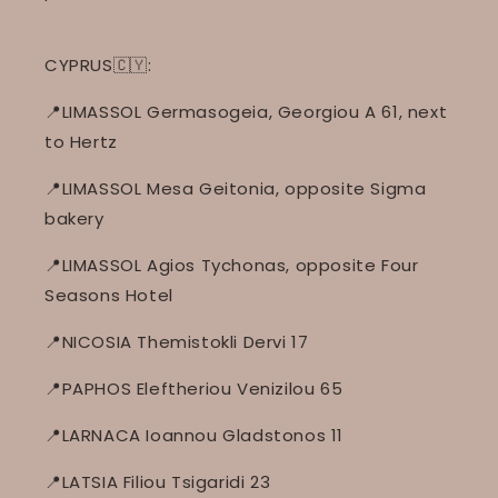
CYPRUS🇨🇾:
📍LIMASSOL Germasogeia, Georgiou A 61, next
to Hertz
📍LIMASSOL Mesa Geitonia, opposite Sigma
bakery
📍LIMASSOL Agios Tychonas, opposite Four
Seasons Hotel
📍NICOSIA Themistokli Dervi 17
📍PAPHOS Eleftheriou Venizilou 65
📍LARNACA Ioannou Gladstonos 11
📍LATSIA Filiou Tsigaridi 23