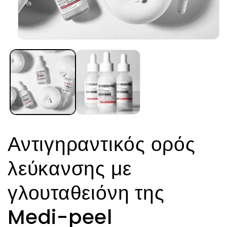
Άνοιγμα
μέσου
1
στο
βοηθητικό
παράθυρο
Αντιγηραντικός ορός
λεύκανσης με
γλουταθειόνη της
Medi-peel