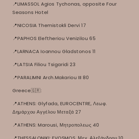
📍LIMASSOL Agios Tychonas, opposite Four
Seasons Hotel
📍NICOSIA Themistokli Dervi 17
📍PAPHOS Eleftheriou Venizilou 65
📍LARNACA Ioannou Gladstonos 11
📍LATSIA Filiou Tsigaridi 23
📍PARALIMNI Arch.Makariou III 80
Greece🇬🇷:
📍ATHENS: Glyfada, EUROCENTRE, Λεωφ.
Δημάρχου Αγγέλου Μεταξά 27
📍ATHENS: Marousi, Μητροπολεως 40
📍THESSALONIKI: EVOSMOS, Μεγ. Αλεξάνδρου 10