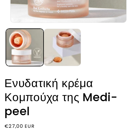
Άνοιγμα
μέσου
1
στο
βοηθητικό
παράθυρο
Ενυδατική κρέμα
Κομπούχα της Medi-
peel
Κανονική
€27,00 EUR