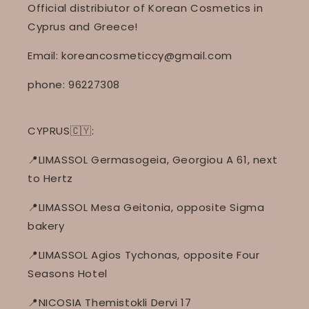
Official distribiutor of Korean Cosmetics in
Cyprus and Greece!
Email: koreancosmeticcy@gmail.com
phone: 96227308
CYPRUS🇨🇾:
📍LIMASSOL Germasogeia, Georgiou A 61, next
to Hertz
📍LIMASSOL Mesa Geitonia, opposite Sigma
bakery
📍LIMASSOL Agios Tychonas, opposite Four
Seasons Hotel
📍NICOSIA Themistokli Dervi 17