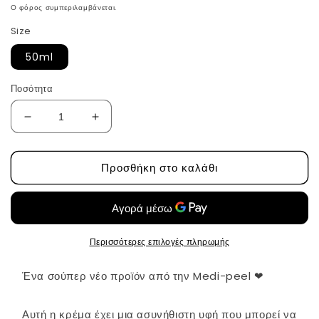
τιμή
Ο φόρος συμπεριλαμβάνεται.
Size
50ml
Ποσότητα
Μείωση
Αύξηση
ποσότητας
ποσότητας
για
για
Προσθήκη στο καλάθι
Ενυδατική
Ενυδατική
κρέμα
κρέμα
Κομπούχα
Κομπούχα
της
της
Medi-
Medi-
peel
peel
Περισσότερες επιλογές πληρωμής
⠀ Ένα σούπερ νέο προϊόν από την Medi-peel ❤
⠀ Αυτή η κρέμα έχει μια ασυνήθιστη υφή που μπορεί να