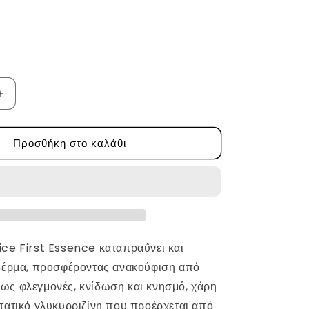
Αύξηση
ποσότητας
για
Προσθήκη στο καλάθι
Licorice
First
Essence
της
Hyaah
ce First Essence καταπραΰνει και
 δέρμα, προσφέροντας ανακούφιση από
ως φλεγμονές, κνίδωση και κνησμό, χάρη
τατικό γλυκυρριζίνη που προέρχεται από