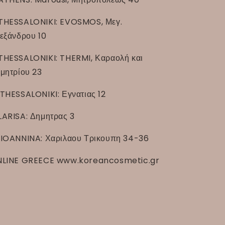
THESSALONIKI: EVOSMOS, Μεγ.
εξάνδρου 10
THESSALONIKI: THERMI, Καραολή και
μητρίου 23
THESSALONIKI: Εγνατιας 12
LARISA: Δημητρας 3
IOANNINA: Χαριλαου Τρικουπη 34-36
LINE GREECE www.koreancosmetic.gr