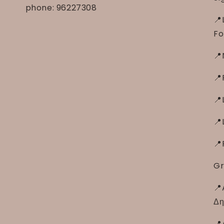
phone: 96227308
📍
Fo
📍
📍
📍
📍
📍
Gr
📍
Δη
📍