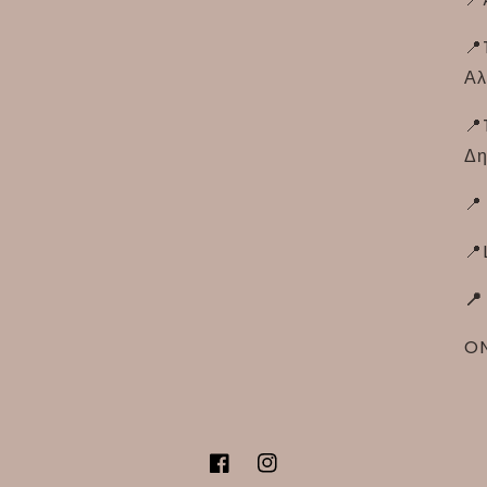
📍
Αλ
📍
Δη
📍
📍
📍
ON
Facebook
Instagram