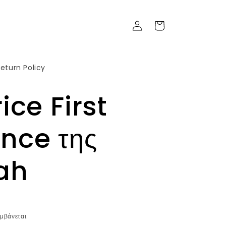
Σύνδεση
Καλάθι
eturn Policy
ice First
nce της
ah
μβάνεται.