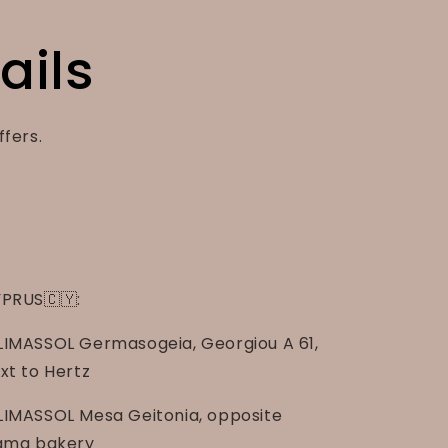
ails
ffers.
PRUS🇨🇾:
LIMASSOL Germasogeia, Georgiou A 61,
xt to Hertz
LIMASSOL Mesa Geitonia, opposite
gma bakery