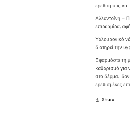
ερεθισμούς και
Αλλαντοΐνη – Πε
επιδερμίδα, αφ
Υαλουρονικό νά
διατηρεί την υγ
Εφαρμόστε τη μ
καθαρισμό για 
στο δέρμα, ιδαν
ερεθισμένες επ
Share