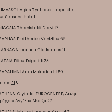
LIMASSOL Agios Tychonas, opposite
ur Seasons Hotel
NICOSIA Themistokli Dervi 17
PAPHOS Eleftheriou Venizilou 65
LARNACA Ioannou Gladstonos 11
LATSIA Filiou Tsigaridi 23
PARALIMNI Arch.Makariou III 80
eece🇬🇷:
ATHENS: Glyfada, EUROCENTRE, Λεωφ.
μάρχου Αγγέλου Μεταξά 27
ATHENS: Marousi, Μητροπολεως 40