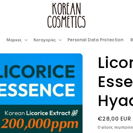
Μαρκες
Κατηγορίες
Personal Data Protection
R
Licor
Esse
Hya
Κανονική
€28,00 EUR
τιμή
Ο φόρος συμπεριλα