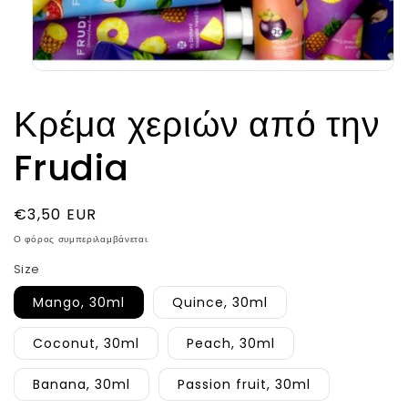
Άνοιγμα
μέσου
1
Κρέμα χεριών από την
στο
βοηθητικό
παράθυρο
Frudia
Κανονική
€3,50 EUR
τιμή
Ο φόρος συμπεριλαμβάνεται.
Size
Mango, 30ml
Quince, 30ml
Coconut, 30ml
Peach, 30ml
Banana, 30ml
Passion fruit, 30ml