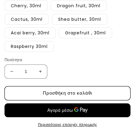
Cherry, 30ml
Dragon fruit, 30ml
Cactus, 30ml
Shea butter, 30ml
Acai berry, 30ml
Grapefruit , 30ml
Raspberry 30ml
Ποσότητα
Μείωση
Αύξηση
ποσότητας
ποσότητας
για
για
Προσθήκη στο καλάθι
Κρέμα
Κρέμα
χεριών
χεριών
από
από
την
την
Frudia
Frudia
Περισσότερες επιλογές πληρωμής