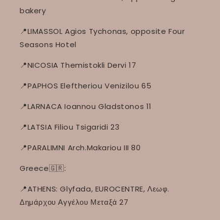
bakery
📍LIMASSOL Agios Tychonas, opposite Four
Seasons Hotel
📍NICOSIA Themistokli Dervi 17
📍PAPHOS Eleftheriou Venizilou 65
📍LARNACA Ioannou Gladstonos 11
📍LATSIA Filiou Tsigaridi 23
📍PARALIMNI Arch.Makariou III 80
Greece🇬🇷:
📍ATHENS: Glyfada, EUROCENTRE, Λεωφ.
Δημάρχου Αγγέλου Μεταξά 27