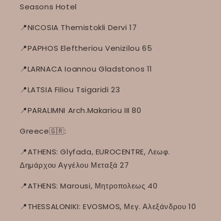
Seasons Hotel
📍NICOSIA Themistokli Dervi 17
📍PAPHOS Eleftheriou Venizilou 65
📍LARNACA Ioannou Gladstonos 11
📍LATSIA Filiou Tsigaridi 23
📍PARALIMNI Arch.Makariou III 80
Greece🇬🇷:
📍ATHENS: Glyfada, EUROCENTRE, Λεωφ.
Δημάρχου Αγγέλου Μεταξά 27
📍ATHENS: Marousi, Μητροπολεως 40
📍THESSALONIKI: EVOSMOS, Μεγ. Αλεξάνδρου 10