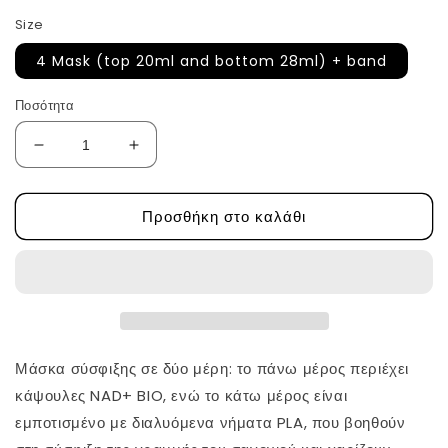
Size
4 Mask (top 20ml and bottom 28ml) + band
Ποσότητα
Μείωση
Αύξηση
ποσότητας
ποσότητας
για
για
Προσθήκη στο καλάθι
NAD+
NAD+
BIO
BIO
Lifting-
Lifting-
sil
sil
Full
Full
Face
Face
Mask
Mask
από
από
Μάσκα σύσφιξης σε δύο μέρη: το πάνω μέρος περιέχει
την
την
κάψουλες NAD+ BIO, ενώ το κάτω μέρος είναι
Numbuzin
Numbuzin
εμποτισμένο με διαλυόμενα νήματα PLA, που βοηθούν