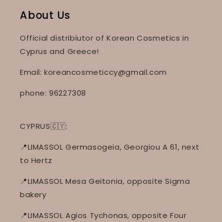
About Us
Official distribiutor of Korean Cosmetics in
Cyprus and Greece!
Email: koreancosmeticcy@gmail.com
phone: 96227308
CYPRUS🇨🇾:
📍LIMASSOL Germasogeia, Georgiou A 61, next
to Hertz
📍LIMASSOL Mesa Geitonia, opposite Sigma
bakery
📍LIMASSOL Agios Tychonas, opposite Four