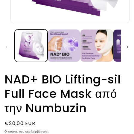
Άνοιγμα
μέσου
1
στο
βοηθητικό
παράθυρο
NAD+ BIO Lifting-sil
Full Face Mask από
την Numbuzin
Κανονική
€20,00 EUR
τιμή
Ο φόρος συμπεριλαμβάνεται.