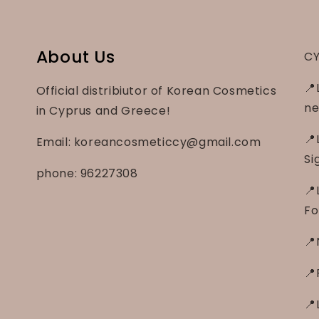
About Us
CY
📍
Official distribiutor of Korean Cosmetics
ne
in Cyprus and Greece!
📍
Email: koreancosmeticcy@gmail.com
Si
phone: 96227308
📍
Fo
📍
📍
📍