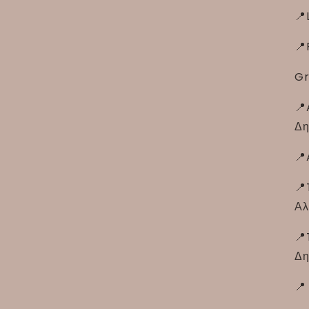
📍
📍
Gr
📍
Δη
📍
📍
Αλ
📍
Δη
📍