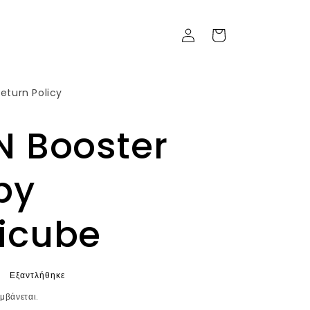
Σύνδεση
Καλάθι
eturn Policy
N Booster
by
icube
Εξαντλήθηκε
μβάνεται.