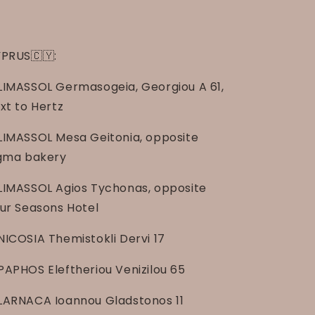
PRUS🇨🇾:
LIMASSOL Germasogeia, Georgiou A 61,
xt to Hertz
LIMASSOL Mesa Geitonia, opposite
gma bakery
LIMASSOL Agios Tychonas, opposite
ur Seasons Hotel
NICOSIA Themistokli Dervi 17
PAPHOS Eleftheriou Venizilou 65
LARNACA Ioannou Gladstonos 11