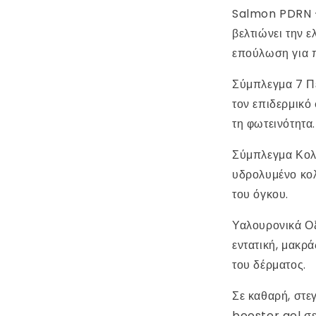
Salmon PDRN – 
βελτιώνει την ε
επούλωση για π
Σύμπλεγμα 7 Πε
τον επιδερμικό
τη φωτεινότητα.
Σύμπλεγμα Κολλ
υδρολυμένο κολ
του όγκου.
Υαλουρονικά Ο
εντατική, μακρ
του δέρματος.
Σε καθαρή, στε
booster gel σ