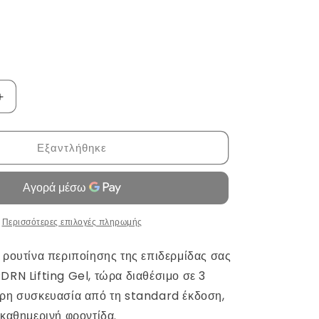
Αύξηση
ποσότητας
για
Εξαντλήθηκε
PDRN
Booster
Gel
by
Medicube
Περισσότερες επιλογές πληρωμής
 ρουτίνα περιποίησης της επιδερμίδας σας
DRN Lifting Gel, τώρα διαθέσιμο σε 3
ερη συσκευασία από τη standard έκδοση,
 καθημερινή φροντίδα.