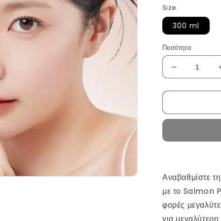
Size
300 ml
Ποσότητα
Μείωση
ποσότητας
για
PDRN
Booster
Gel
by
Medicube
Αναβαθμίστε τη
με το Salmon P
φορές μεγαλύτ
για μεγαλύτερη