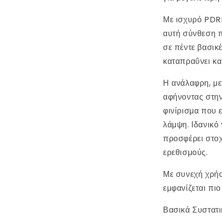
Με ισχυρό PDR
αυτή σύνθεση 
σε πέντε βασι
καταπραΰνει κα
Η ανάλαφρη, με
αφήνοντας στην
φινίρισμα που ε
λάμψη. Ιδανικό 
προσφέρει στοχ
ερεθισμούς.
Με συνεχή χρήσ
εμφανίζεται πιο
Βασικά Συστατι