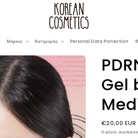
Μαρκες
Κατηγορίες
Personal Data Protection
R
PDR
Gel 
Med
Κανονική
€20,00 EUR
τιμή
Ο φόρος συμπεριλα