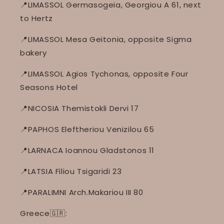
📍LIMASSOL Germasogeia, Georgiou A 61, next
to Hertz
📍LIMASSOL Mesa Geitonia, opposite Sigma
bakery
📍LIMASSOL Agios Tychonas, opposite Four
Seasons Hotel
📍NICOSIA Themistokli Dervi 17
📍PAPHOS Eleftheriou Venizilou 65
📍LARNACA Ioannou Gladstonos 11
📍LATSIA Filiou Tsigaridi 23
📍PARALIMNI Arch.Makariou III 80
Greece🇬🇷: