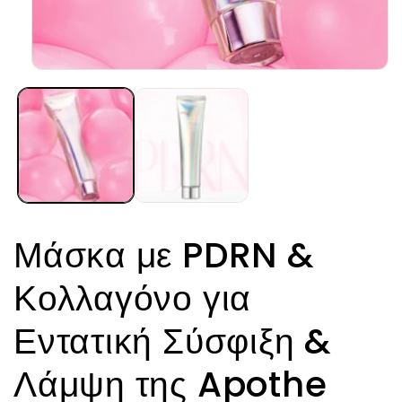
Άνοιγμα
μέσου
1
στο
βοηθητικό
παράθυρο
Μάσκα με PDRN &
Κολλαγόνο για
Εντατική Σύσφιξη &
Λάμψη της Apothe