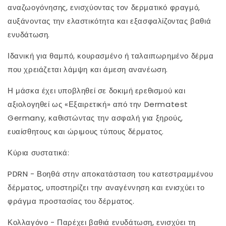
&amp;
&amp;
αναζωογόνησης, ενισχύοντας τον δερματικό φραγμό,
Λάμψη
Λάμψη
αυξάνοντας την ελαστικότητα και εξασφαλίζοντας βαθιά
της
της
Apothe
Apothe
ενυδάτωση.
Ιδανική για θαμπό, κουρασμένο ή ταλαιπωρημένο δέρμα
που χρειάζεται λάμψη και άμεση ανανέωση.
Η μάσκα έχει υποβληθεί σε δοκιμή ερεθισμού και
αξιολογηθεί ως «Εξαιρετική» από την Dermatest
Germany, καθιστώντας την ασφαλή για ξηρούς,
ευαίσθητους και ώριμους τύπους δέρματος.
Κύρια συστατικά:
PDRN - Βοηθά στην αποκατάσταση του κατεστραμμένου
δέρματος, υποστηρίζει την αναγέννηση και ενισχύει το
φράγμα προστασίας του δέρματος.
Κολλαγόνο - Παρέχει βαθιά ενυδάτωση, ενισχύει τη