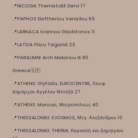
📍NICOSIA Themistokli Dervi 17
📍PAPHOS Eleftheriou Venizilou 65
📍LARNACA Ioannou Gladstonos 11
📍LATSIA Filiou Tsigaridi 23
📍PARALIMNI Arch.Makariou III 80
Greece🇬🇷:
📍ATHENS: Glyfada, EUROCENTRE, Λεωφ.
Δημάρχου Αγγέλου Μεταξά 27
📍ATHENS: Marousi, Μητροπολεως 40
📍THESSALONIKI: EVOSMOS, Μεγ. Αλεξάνδρου 10
📍THESSALONIKI: THERMI, Καραολή και Δημητρίου