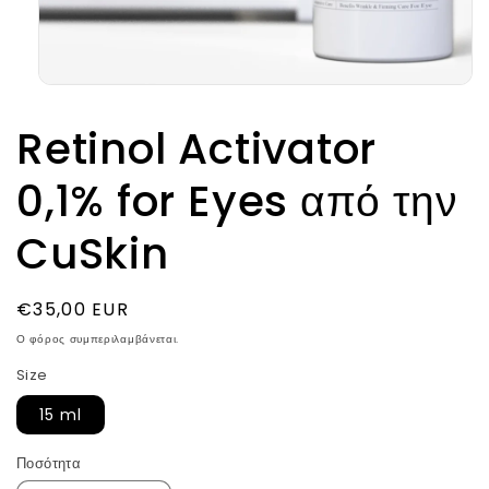
Άνοιγμα
μέσου
1
Retinol Activator
στο
βοηθητικό
παράθυρο
0,1% for Eyes από την
CuSkin
Κανονική
€35,00 EUR
τιμή
Ο φόρος συμπεριλαμβάνεται.
Size
15 ml
Ποσότητα