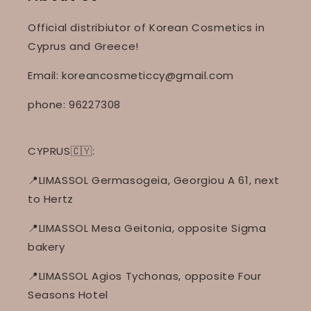
Official distribiutor of Korean Cosmetics in
Cyprus and Greece!
Email: koreancosmeticcy@gmail.com
phone: 96227308
CYPRUS🇨🇾:
📍LIMASSOL Germasogeia, Georgiou A 61, next
to Hertz
📍LIMASSOL Mesa Geitonia, opposite Sigma
bakery
📍LIMASSOL Agios Tychonas, opposite Four
Seasons Hotel