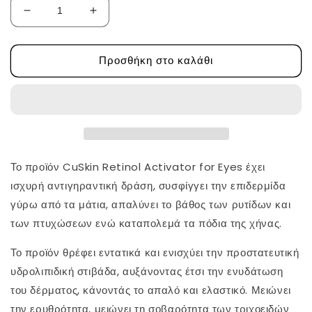
Μείωση
Αύξηση
ποσότητας
ποσότητας
για
για
Προσθήκη στο καλάθι
Retinol
Retinol
Activator
Activator
0,1%
0,1%
for
for
Eyes
Eyes
από
από
την
την
CuSkin
CuSkin
Το προϊόν CuSkin Retinol Activator for Eyes έχει
ισχυρή αντιγηραντική δράση, συσφίγγει την επιδερμίδα
γύρω από τα μάτια, απαλύνει το βάθος των ρυτίδων και
των πτυχώσεων ενώ καταπολεμά τα πόδια της χήνας.
Το προϊόν θρέφει εντατικά και ενισχύει την προστατευτική
υδρολιπιδική στιβάδα, αυξάνοντας έτσι την ενυδάτωση
του δέρματος, κάνοντάς το απαλό και ελαστικό. Μειώνει
την ερυθρότητα, μειώνει τη σοβαρότητα των τριχοειδών