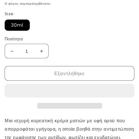
τιμή
Ο φόρος συμπεριλαμβάνεται.
Size
30ml
Ποσότητα
Μείωση
Αύξηση
ποσότητας
ποσότητας
για
για
Εξαντλήθηκε
Όρος
Όρος
ματιών
ματιών
Ginseng
Ginseng
+
+
Retinal
Retinal
από
από
την
την
Beauty
Beauty
Μια ισχυρή κορεατική κρέμα ματιών με υφή ορού που
of
of
απορροφάται γρήγορα, η οποία βοηθά στην αντιμετώπιση
Joseon
Joseon
της εμφάνισης των ρυτίδων, φωτίζει και ενυδατώνει,