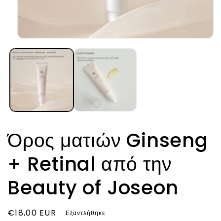
Άνοιγμα
μέσου
1
στο
βοηθητικό
παράθυρο
Όρος ματιών Ginseng
+ Retinal από την
Beauty of Joseon
Κανονική
€18,00 EUR
Εξαντλήθηκε