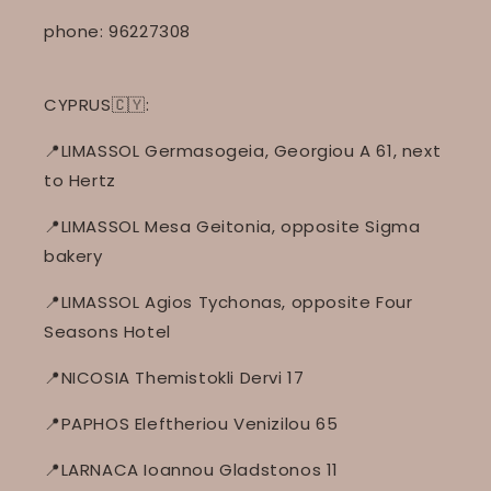
phone: 96227308
CYPRUS🇨🇾:
📍LIMASSOL Germasogeia, Georgiou A 61, next
to Hertz
📍LIMASSOL Mesa Geitonia, opposite Sigma
bakery
📍LIMASSOL Agios Tychonas, opposite Four
Seasons Hotel
📍NICOSIA Themistokli Dervi 17
📍PAPHOS Eleftheriou Venizilou 65
📍LARNACA Ioannou Gladstonos 11