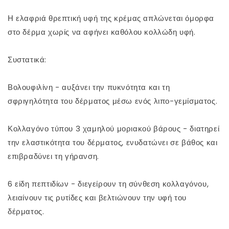
της
της
CUSKIN
CUSKIN
Η ελαφριά θρεπτική υφή της κρέμας απλώνεται όμορφα
(Επαγγελματικά
(Επαγγελματικά
στο δέρμα χωρίς να αφήνει καθόλου κολλώδη υφή.
Καλλυντικά)
Καλλυντικά)
Συστατικά:
Βολουφιλίνη - αυξάνει την πυκνότητα και τη
σφριγηλότητα του δέρματος μέσω ενός λιπο-γεμίσματος.
Κολλαγόνο τύπου 3 χαμηλού μοριακού βάρους - διατηρεί
την ελαστικότητα του δέρματος, ενυδατώνει σε βάθος και
επιβραδύνει τη γήρανση.
6 είδη πεπτιδίων - διεγείρουν τη σύνθεση κολλαγόνου,
λειαίνουν τις ρυτίδες και βελτιώνουν την υφή του
δέρματος.