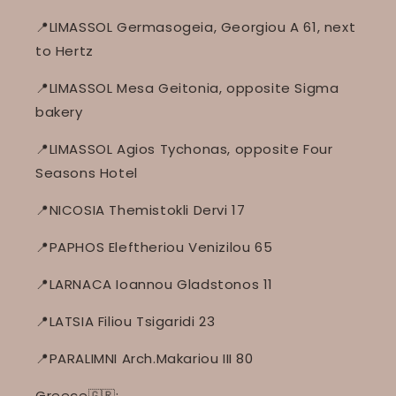
📍LIMASSOL Germasogeia, Georgiou A 61, next
to Hertz
📍LIMASSOL Mesa Geitonia, opposite Sigma
bakery
📍LIMASSOL Agios Tychonas, opposite Four
Seasons Hotel
📍NICOSIA Themistokli Dervi 17
📍PAPHOS Eleftheriou Venizilou 65
📍LARNACA Ioannou Gladstonos 11
📍LATSIA Filiou Tsigaridi 23
📍PARALIMNI Arch.Makariou III 80
Greece🇬🇷: