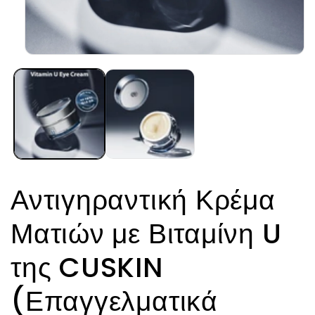
Άνοιγμα
μέσου
1
στο
βοηθητικό
παράθυρο
Αντιγηραντική Κρέμα
Ματιών με Βιταμίνη U
της CUSKIN
(Επαγγελματικά