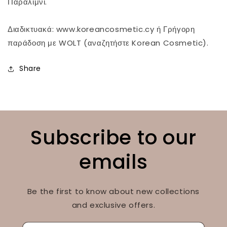
Παραλίμνι.
Διαδικτυακά: www.koreancosmetic.cy ή Γρήγορη
παράδοση με WOLT (αναζητήστε Korean Cosmetic).
Share
Subscribe to our
emails
Be the first to know about new collections
and exclusive offers.