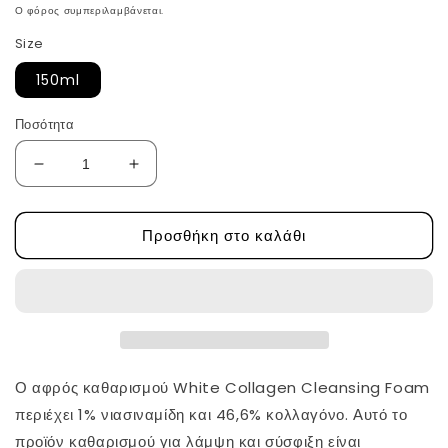
τιμή
Ο φόρος συμπεριλαμβάνεται.
Size
150ml
Ποσότητα
Μείωση
Αύξηση
ποσότητας
ποσότητας
για
για
Προσθήκη στο καλάθι
Αφρός
Αφρός
Καθαρισμού
Καθαρισμού
με
με
Λευκό
Λευκό
Κολλαγόνο
Κολλαγόνο
από
από
την
την
Mary&amp;May
Mary&amp;May
Ο αφρός καθαρισμού White Collagen Cleansing Foam
περιέχει 1% νιασιναμίδη και 46,6% κολλαγόνο. Αυτό το
προϊόν καθαρισμού για λάμψη και σύσφιξη είναι