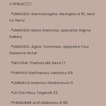
CYPRUS🇨🇾:
📍LIMASSOL Germasogeia, Georgiou A 61, next
to Hertz
📍LIMASSOL Mesa Geitonia, opposite Sigma
bakery
📍LIMASSOL Agios Tychonas, opposite Four
Seasons Hotel
📍NICOSIA Themistokli Dervi 17
📍PAPHOS Eleftheriou Venizilou 65
📍LARNACA Ioannou Gladstonos 11
📍LATSIA Filiou Tsigaridi 23
📍PARALIMNI Arch.Makariou III 80