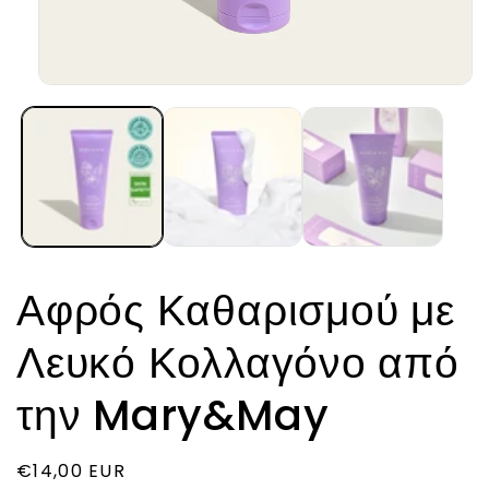
Άνοιγμα
μέσου
1
στο
βοηθητικό
παράθυρο
Αφρός Καθαρισμού με
Λευκό Κολλαγόνο από
την Mary&May
Κανονική
€14,00 EUR