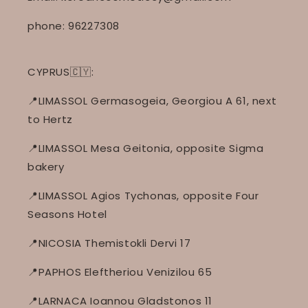
phone: 96227308
CYPRUS🇨🇾:
📍LIMASSOL Germasogeia, Georgiou A 61, next
to Hertz
📍LIMASSOL Mesa Geitonia, opposite Sigma
bakery
📍LIMASSOL Agios Tychonas, opposite Four
Seasons Hotel
📍NICOSIA Themistokli Dervi 17
📍PAPHOS Eleftheriou Venizilou 65
📍LARNACA Ioannou Gladstonos 11