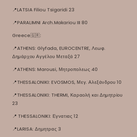
📍LATSIA Filiou Tsigaridi 23
📍PARALIMNI Arch.Makariou III 80
Greece🇬🇷:
📍ATHENS: Glyfada, EUROCENTRE, Λεωφ.
Δημάρχου Αγγέλου Μεταξά 27
📍ATHENS: Marousi, Μητροπολεως 40
📍THESSALONIKI: EVOSMOS, Μεγ. Αλεξάνδρου 10
📍THESSALONIKI: THERMI, Καραολή και Δημητρίου
23
📍
THESSALONIKI: Εγνατιας 12
📍LARISA: Δημητρας 3