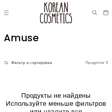
Перейти
к
контенту
Корзин
К
Amuse
о
л
Фильтр и сортировка
Продуктов: 0
л
е
к
Продукты не найдены
Используйте меньше фильтров
ц
или
удалите все