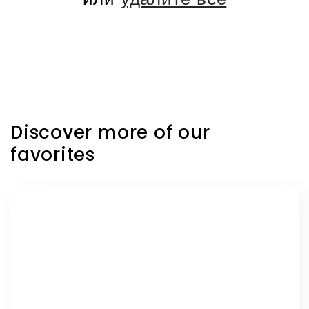
и
я
:
Discover more of our
favorites