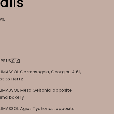
ails
ws.
PRUS🇨🇾:
LIMASSOL Germasogeia, Georgiou A 61,
xt to Hertz
LIMASSOL Mesa Geitonia, opposite
gma bakery
LIMASSOL Agios Tychonas, opposite