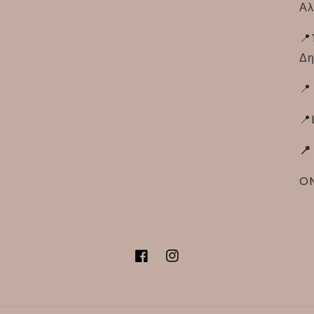
Αλ
📍
Δη
📍
📍
📍
ON
Facebook
Instagram