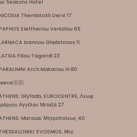
ur Seasons Hotel
NICOSIA Themistokli Dervi 17
PAPHOS Eleftheriou Venizilou 65
LARNACA Ioannou Gladstonos 11
LATSIA Filiou Tsigaridi 23
PARALIMNI Arch.Makariou III 80
eece🇬🇷:
ATHENS: Glyfada, EUROCENTRE, Λεωφ.
μάρχου Αγγέλου Μεταξά 27
ATHENS: Marousi, Μητροπολεως 40
THESSALONIKI: EVOSMOS, Μεγ.