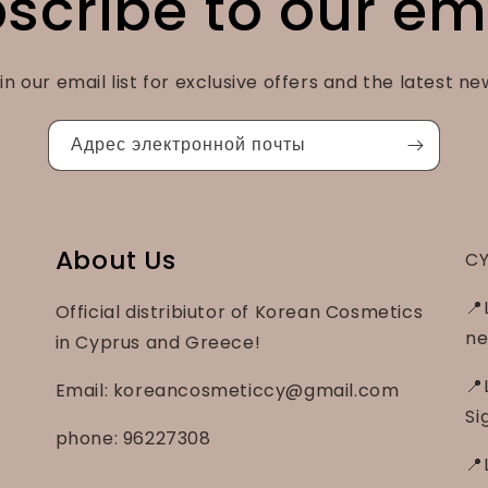
scribe to our em
in our email list for exclusive offers and the latest ne
Адрес электронной почты
About Us
CY
📍
Official distribiutor of Korean Cosmetics
ne
in Cyprus and Greece!
📍
Email: koreancosmeticcy@gmail.com
Si
phone: 96227308
📍