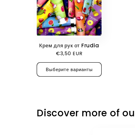
е
к
ц
Крем для рук от Frudia
Обычная
€3,50 EUR
и
цена
Выберите варианты
я
:
Discover more of ou