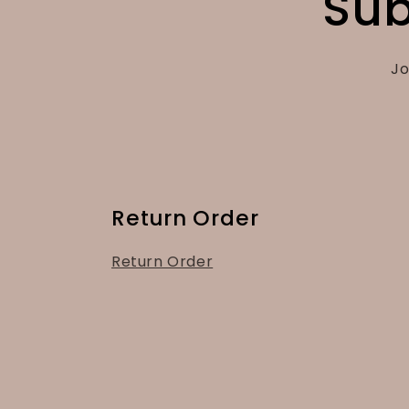
Sub
Jo
Return Order
Return Order