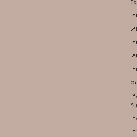
Fo
📍
📍
📍
📍
📍
Gr
📍
Δη
📍
📍