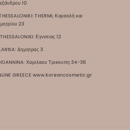
εξάνδρου 10
THESSALONIKI: THERMI, Καραολή και
μητρίου 23
THESSALONIKI: Εγνατιας 12
LARISA: Δημητρας 3
IOANNINA: Χαριλαου Τρικουπη 34-36
LINE GREECE www.koreancosmetic.gr