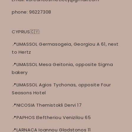
phone: 96227308
CYPRUS🇨🇾:
📍LIMASSOL Germasogeia, Georgiou A 61, next
to Hertz
📍LIMASSOL Mesa Geitonia, opposite Sigma
bakery
📍LIMASSOL Agios Tychonas, opposite Four
Seasons Hotel
📍NICOSIA Themistokli Dervi 17
📍PAPHOS Eleftheriou Venizilou 65
📍LARNACA Ioannou Gladstonos 11