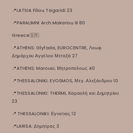
📍LATSIA Filiou Tsigaridi 23
📍PARALIMNI Arch.Makariou III 80
Greece🇬🇷:
📍ATHENS: Glyfada, EUROCENTRE, Λεωφ.
Δημάρχου Αγγέλου Μεταξά 27
📍ATHENS: Marousi, Μητροπολεως 40
📍THESSALONIKI: EVOSMOS, Μεγ. Αλεξάνδρου 10
📍THESSALONIKI: THERMI, Καραολή και Δημητρίου
23
📍
THESSALONIKI: Εγνατιας 12
📍LARISA: Δημητρας 3