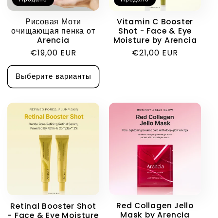
и
Рисовая Моти
Vitamin C Booster
очищающая пенка от
Shot - Face & Eye
я
Arencia
Moisture by Arencia
Обычная
€19,00 EUR
Обычная
€21,00 EUR
:
цена
цена
Выберите варианты
Red Collagen Jello
Retinal Booster Shot
Mask by Arencia
- Face & Eye Moisture