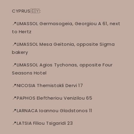
CYPRUS🇨🇾:
📍LIMASSOL Germasogeia, Georgiou A 61, next
to Hertz
📍LIMASSOL Mesa Geitonia, opposite Sigma
bakery
📍LIMASSOL Agios Tychonas, opposite Four
Seasons Hotel
📍NICOSIA Themistokli Dervi 17
📍PAPHOS Eleftheriou Venizilou 65
📍LARNACA Ioannou Gladstonos 11
📍LATSIA Filiou Tsigaridi 23