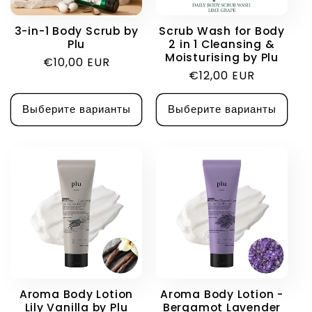
и
3-in-1 Body Scrub by
Scrub Wash for Body
Plu
2 in 1 Cleansing &
я
Moisturising by Plu
Обычная
€10,00 EUR
Обычная
€12,00 EUR
цена
:
цена
Выберите варианты
Выберите варианты
Aroma Body Lotion
Aroma Body Lotion -
Lily Vanilla by Plu
Bergamot Lavender