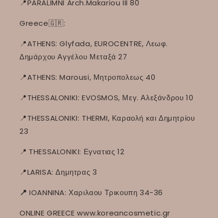
📍PARALIMNI Arch.Makariou III 80
Greece🇬🇷:
📍ATHENS: Glyfada, EUROCENTRE, Λεωφ.
Δημάρχου Αγγέλου Μεταξά 27
📍ATHENS: Marousi, Μητροπολεως 40
📍THESSALONIKI: EVOSMOS, Μεγ. Αλεξάνδρου 10
📍THESSALONIKI: THERMI, Καραολή και Δημητρίου
23
📍
THESSALONIKI: Εγνατιας 12
📍LARISA: Δημητρας 3
📍
IOANNINA: Χαριλαου Τρικουπη 34-36
ONLINE GREECE www.koreancosmetic.gr