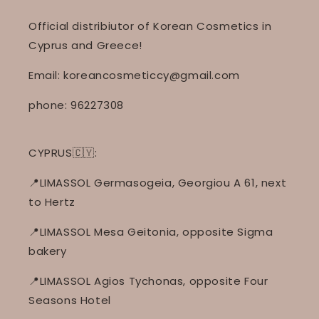
Official distribiutor of Korean Cosmetics in
Cyprus and Greece!
Email: koreancosmeticcy@gmail.com
phone: 96227308
CYPRUS🇨🇾:
📍LIMASSOL Germasogeia, Georgiou A 61, next
to Hertz
📍LIMASSOL Mesa Geitonia, opposite Sigma
bakery
📍LIMASSOL Agios Tychonas, opposite Four
Seasons Hotel