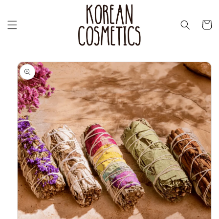
Перейти
к
контенту
Корзин
Перейти к
информации
о продукте