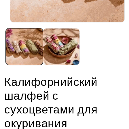
Открыть
медиа-
файлы
1
в
модальном
окне
Калифорнийский
шалфей с
сухоцветами для
окуривания