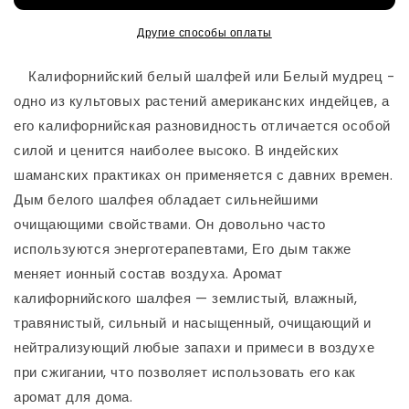
окуривания
окуривания
пространства,
пространства,
Другие способы оплаты
пучок
пучок
10см
10см
⠀ Калифорнийский белый шалфей или Белый мудрец -
одно из культовых растений американских индейцев, а
его калифорнийская разновидность отличается особой
силой и ценится наиболее высоко. В индейских
шаманских практиках он применяется с давних времен.
Дым белого шалфея обладает сильнейшими
очищающими свойствами. Он довольно часто
используются энерготерапевтами, Его дым также
меняет ионный состав воздуха. Аромат
калифорнийского шалфея — землистый, влажный,
травянистый, сильный и насыщенный, очищающий и
нейтрализующий любые запахи и примеси в воздухе
при сжигании, что позволяет использовать его как
аромат для дома.