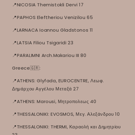
📍NICOSIA Themistokli Dervi 17
📍PAPHOS Eleftheriou Venizilou 65
📍LARNACA Ioannou Gladstonos 11
📍LATSIA Filiou Tsigaridi 23
📍PARALIMNI Arch.Makariou III 80
Greece🇬🇷:
📍ATHENS: Glyfada, EUROCENTRE, Λεωφ.
Δημάρχου Αγγέλου Μεταξά 27
📍ATHENS: Marousi, Μητροπολεως 40
📍THESSALONIKI: EVOSMOS, Μεγ. Αλεξάνδρου 10
📍THESSALONIKI: THERMI, Καραολή και Δημητρίου
23