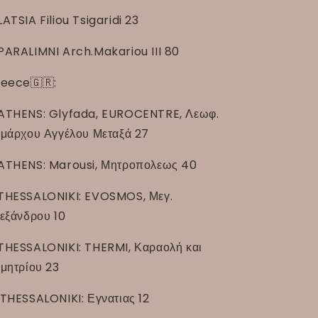
LATSIA Filiou Tsigaridi 23
PARALIMNI Arch.Makariou III 80
eece🇬🇷:
ATHENS: Glyfada, EUROCENTRE, Λεωφ.
μάρχου Αγγέλου Μεταξά 27
ATHENS: Marousi, Μητροπολεως 40
THESSALONIKI: EVOSMOS, Μεγ.
εξάνδρου 10
THESSALONIKI: THERMI, Καραολή και
μητρίου 23
THESSALONIKI: Εγνατιας 12