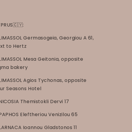
PRUS🇨🇾:
LIMASSOL Germasogeia, Georgiou A 61,
xt to Hertz
LIMASSOL Mesa Geitonia, opposite
gma bakery
LIMASSOL Agios Tychonas, opposite
ur Seasons Hotel
NICOSIA Themistokli Dervi 17
PAPHOS Eleftheriou Venizilou 65
LARNACA Ioannou Gladstonos 11