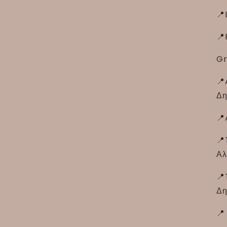
📍
📍
Gr
📍
Δη
📍
📍
Αλ
📍
Δη
📍