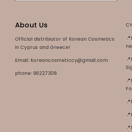
About Us
CY
📍
Official distribiutor of Korean Cosmetics
ne
in Cyprus and Greece!
📍
Email: koreancosmeticcy@gmail.com
Si
phone: 96227308
📍
Fo
📍
📍
📍