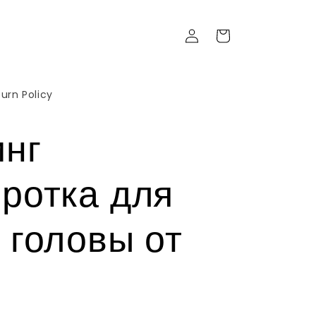
Войти
Корзина
urn Policy
нг
ротка для
 головы от
1