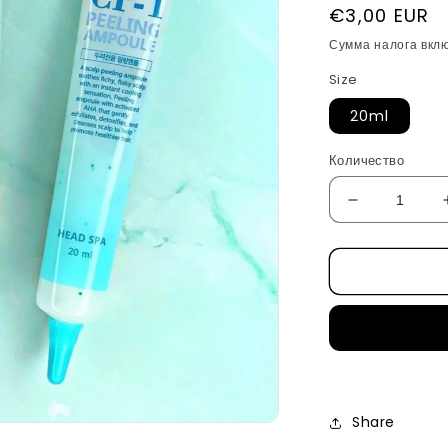
Обычная
€3,00 EUR
цена
Сумма налога вкл
Size
20ml
Количество
Уменьшить
количество
Пилинг
сыворотка
для
кожи
головы
от
CP-
1
Share