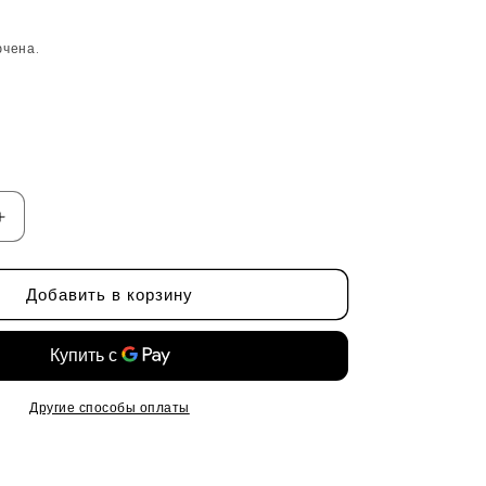
ючена.
Увеличить
количество
Пилинг
Добавить в корзину
сыворотка
для
кожи
головы
от
CP-
Другие способы оплаты
1