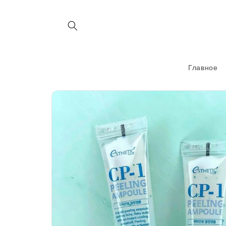
Перейти
к
контенту
Главное
Перейти к
информации
о продукте