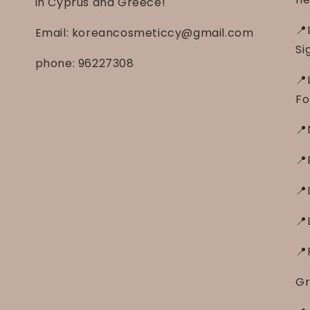
in Cyprus and Greece!
📍
Email: koreancosmeticcy@gmail.com
Si
phone: 96227308
📍
Fo
📍
📍
📍
📍
📍
Gr