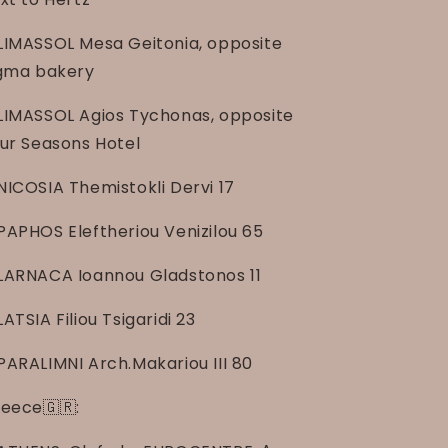
LIMASSOL Mesa Geitonia, opposite
gma bakery
LIMASSOL Agios Tychonas, opposite
ur Seasons Hotel
NICOSIA Themistokli Dervi 17
PAPHOS Eleftheriou Venizilou 65
LARNACA Ioannou Gladstonos 11
LATSIA Filiou Tsigaridi 23
PARALIMNI Arch.Makariou III 80
eece🇬🇷: