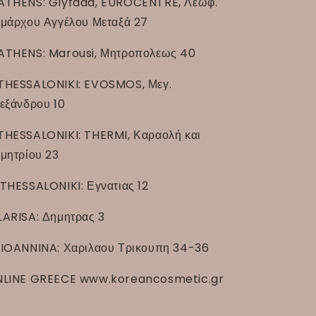
ATHENS: Glyfada, EUROCENTRE, Λεωφ.
μάρχου Αγγέλου Μεταξά 27
ATHENS: Marousi, Μητροπολεως 40
THESSALONIKI: EVOSMOS, Μεγ.
εξάνδρου 10
THESSALONIKI: THERMI, Καραολή και
μητρίου 23
THESSALONIKI: Εγνατιας 12
LARISA: Δημητρας 3
IOANNINA: Χαριλαου Τρικουπη 34-36
LINE GREECE www.koreancosmetic.gr