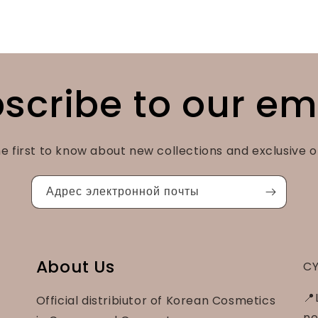
scribe to our em
e first to know about new collections and exclusive o
Адрес электронной почты
About Us
CY
📍
Official distribiutor of Korean Cosmetics
ne