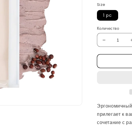
Size
1 pc
Количество
Уменьшить
количество
Мягкая
изогнутая
кисть
от
Heveblue
Эргономичный 
прилегает к в
сочетание с р