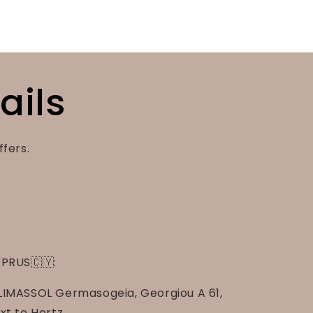
ails
ffers.
PRUS🇨🇾:
LIMASSOL Germasogeia, Georgiou A 61,
xt to Hertz