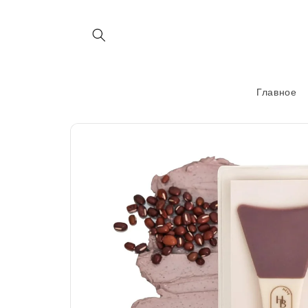
Перейти
к
контенту
Главное
Перейти к
информации
о продукте