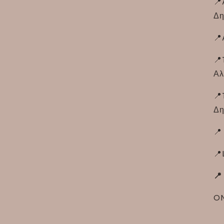
📍
Δη
📍
📍
Αλ
📍
Δη
📍
📍
📍
ON