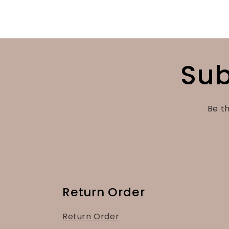
Sub
Be th
Return Order
Return Order