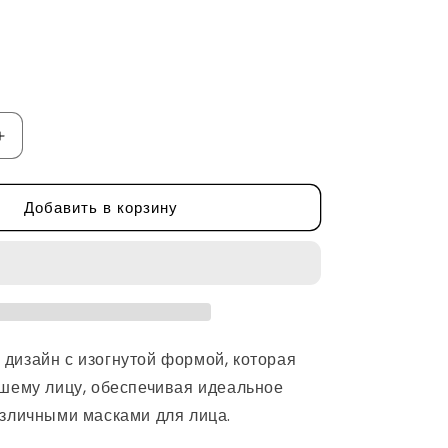
Увеличить
количество
Мягкая
Добавить в корзину
изогнутая
кисть
от
Heveblue
дизайн с изогнутой формой, которая
ашему лицу, обеспечивая идеальное
азличными масками для лица.