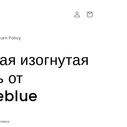
Войти
Корзина
urn Policy
ая изогнутая
ь от
eblue
ючена.